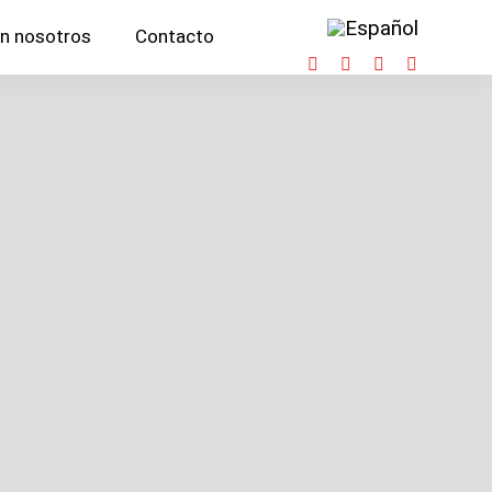
on nosotros
Contacto