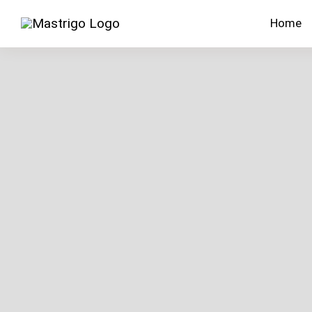
Skip
Home
to
content