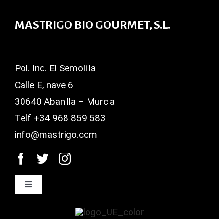
MASTRIGO BIO GOURMET, S.L.
Pol. Ind. El Semolilla
Calle E, nave 6
30640 Abanilla – Murcia
Telf +34 968 859 583
info@mastrigo.com
Toggle
Navigation
Aviso Legal