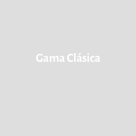
Gama Diet
Gama Flor de Espelta
Gama Snackgold
Gama Clásica
Gama Proteica