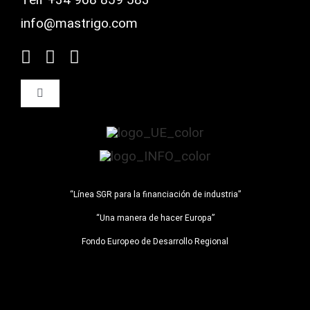
info@mastrigo.com
Toggle
Navigation
Aviso Legal
Política de Privacidad
“Línea SGR para la financiación de industria”
Política de Cookies
“Una manera de hacer Europa”
Fondo Europeo de Desarrollo Regional