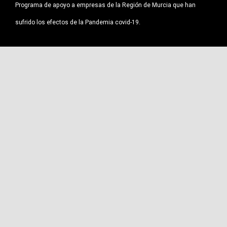
Programa de apoyo a empresas de la Región de Murcia que han
sufrido los efectos de la Pandemia covid-19.
MASTRIGO BIO GOURMET S.L. Los días 23 y 24 de mayo de 2023 ha
participado en la en la feria PLMA en Amsterdam, para dar a conocer
nuestros productos y ampliar la internacionalización de nuestra
empresa.
Esta feria ha sido organizada por la Cámara Oficial de Comercio,
Industria, Servicios y Navegación de Murcia y cofinanciada por INFO
(Instituto de Fomento Región de Murcia) y la Unión Europea a través
de los fondos FEDER (Fondo Europeo de desarrollo Regional).
Desde el 7 al 10 de abril de 2025 nuestra empresa ha participado en