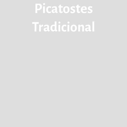
Gama Diet
Picatostes
Gama Flor de Espelta
Tradicional
Gama Snackgold
Gama Proteica